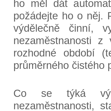
ho měl dát automati
požádejte ho o něj. 
výdělečně činní, 
nezaměstnanosti z 
rozhodné období (
průměrného čistého p
Co se týká výš
nezaměstnanosti, s