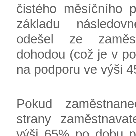
čistého měsíčního 
základu následov
odešel ze zaměs
dohodou (což je v p
na podporu ve výši 
Pokud zaměstnan
strany zaměstnavat
výši 65% po dobu p