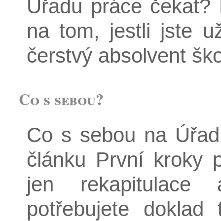
Úřadu práce čekat? 
na tom, jestli jste u
čerstvý absolvent ško
Co s sebou?
Co s sebou na Úřad
článku První kroky 
jen rekapitulace
potřebujete doklad t