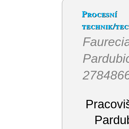
Procesní
technik/te
Faureci
Pardubi
278486
Pracoviš
Pardu