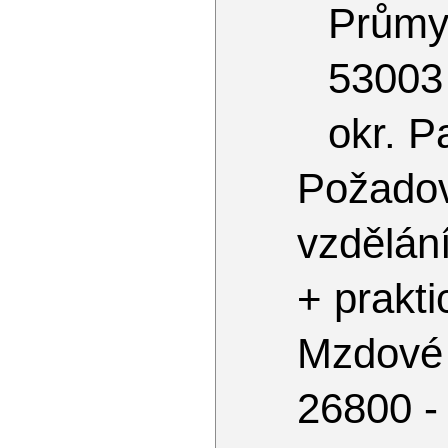
Průmy
53003
okr. P
Požado
vzdělán
+ prakti
Mzdové
26800 -