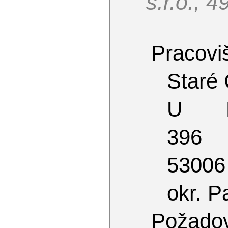
s.r.o., 
Pracoviš
Staré 
U Pa
396
53006
okr. P
Požado