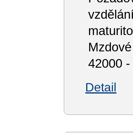
vzdělá
maturit
Mzdové
42000 -
Detail