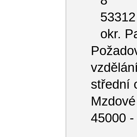
8
53312
okr. P
Požado
vzdělá
střední
Mzdové
45000 -