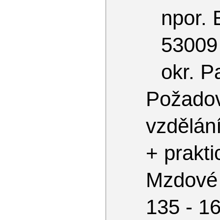
npor. 
53009
okr. P
Požado
vzdělán
+ prakti
Mzdové
135 - 1