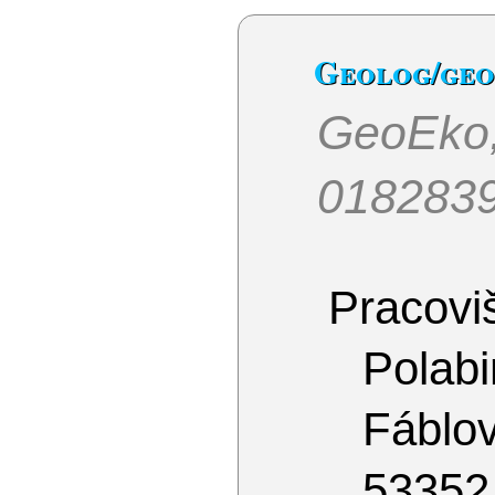
Geolog/ge
GeoEko
018283
Pracoviš
Polabi
Fáblo
53352