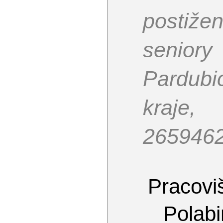
post
seniory
Pardubi
kraje,
265946
Pracoviš
Polabi