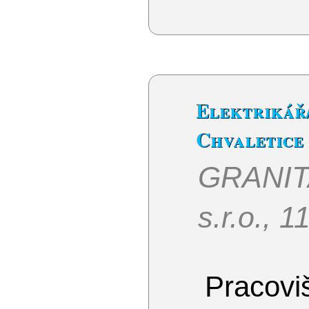
Elektrik
Chvaletice
GRANI
s.r.o., 
Pracoviš