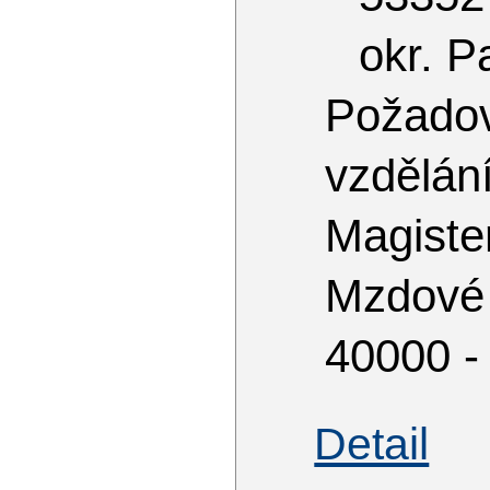
okr. P
Požado
vzdě
Magiste
Mzdové
40000 -
Detail