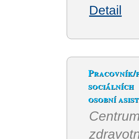
Detail
Pracovník
sociálníc
osobní asis
Cent
zdravot