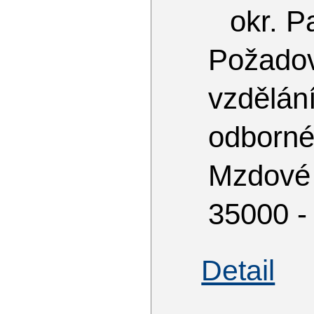
okr. P
Požado
vzdělá
odborn
Mzdové
35000 -
Detail