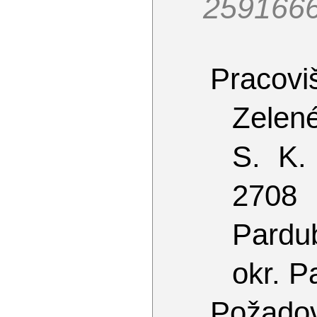
259166
Pracoviš
Zelen
S. K.
2708
Pardu
okr. P
Požado