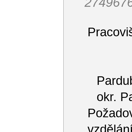
274967
Pracoviš
Pardu
okr. P
Požado
vzdělán