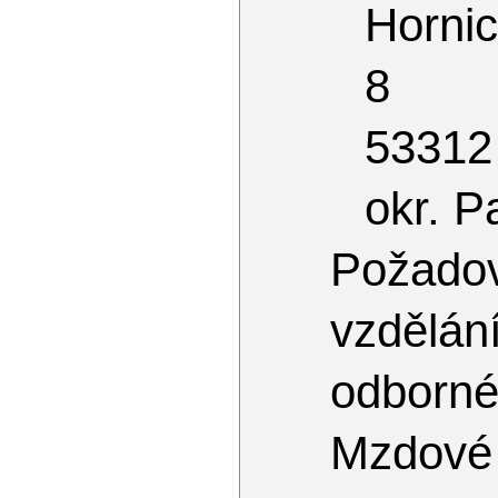
Hornic
8
53312
okr. P
Požado
vzdělán
odborné
Mzdové