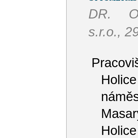
DR. O
s.r.o., 
Pracoviš
Holice
námě
Masar
Holice