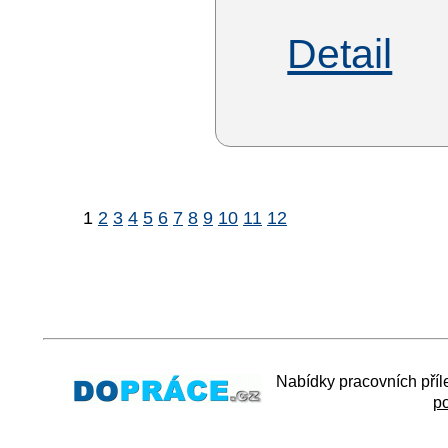
Detail
1
2
3
4
5
6
7
8
9
10
11
12
Nabídky pracovních příl
p