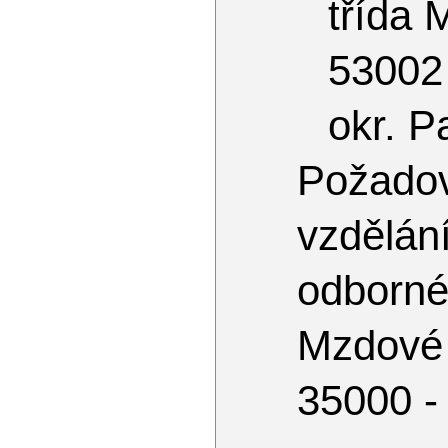
třída 
53002
okr. P
Požado
vzdělá
odborn
Mzdové
35000 -