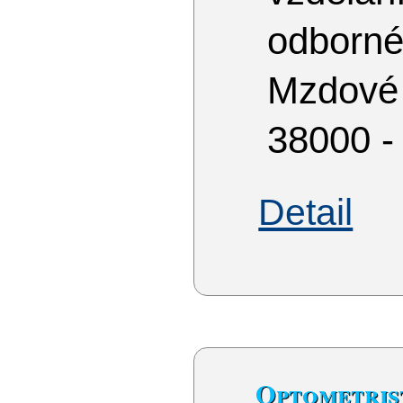
odborné
Mzdové
38000 -
Detail
Optometris