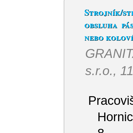
Strojník
obsluha pá
nebo kolov
GRANI
s.r.o., 
Pracoviš
Hornic