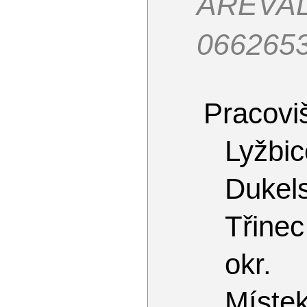
AREVAL
066265
Pracoviš
Lyžbic
Dukel
Třinec
okr.
Míste