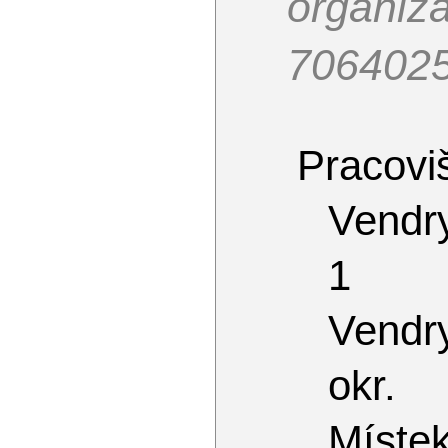
organiz
706402
Pracoviš
Vendr
1
Vendr
okr.
Míste