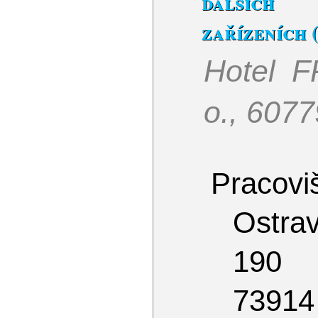
dalších 
zařízeních 
Hotel F
o., 607
Pracoviš
Ostrav
190
73914