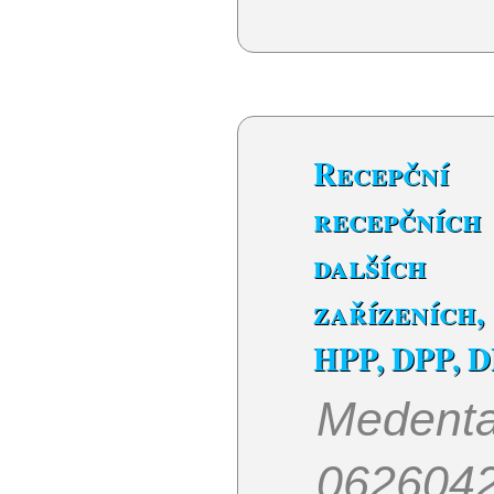
Recepč
recepčních
dalších 
zařízeních
HPP, DPP, 
Medent
062604