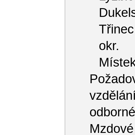
Dukel
Třinec
okr.
Míste
Požado
vzdělán
odborné
Mzdové