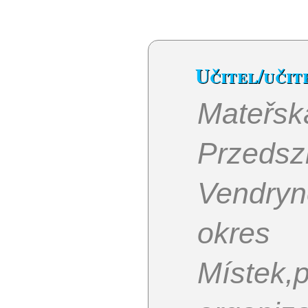
Učitel/uči
Mateřs
Przedsz
Vendry
okres
Místek,