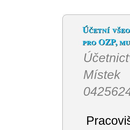
Účetní všeo
pro OZP, mu
Účetnic
Místek
042562
Pracoviš