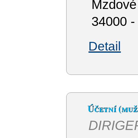
Mzdové
34000 -
Detail
Účetní (muž
DIRIGE