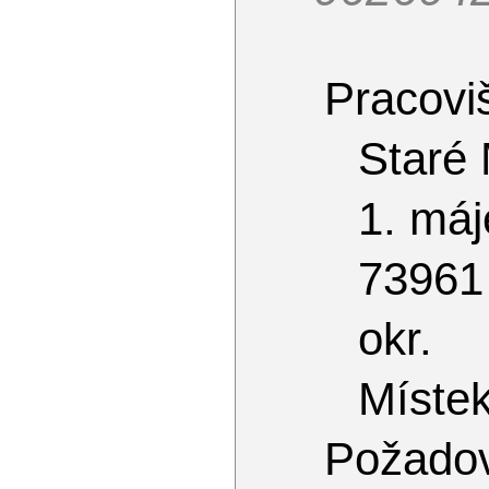
Pracoviš
Staré
1. máj
73961
okr.
Míste
Požado