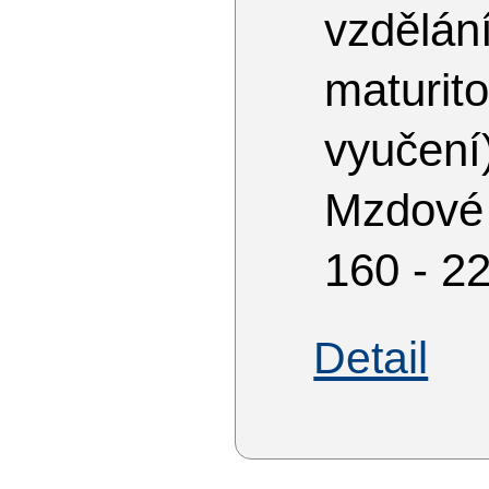
vzdělá
matur
vyučení
Mzdové
160 - 2
Detail