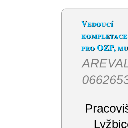
Vedoucí
kompletac
pro OZP, mu
AREVAL
066265
Pracoviš
Lyžbic