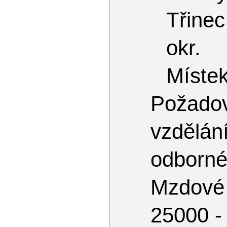
Třinec
okr.
Míste
Požado
vzdělán
odborné
Mzdové
25000 -