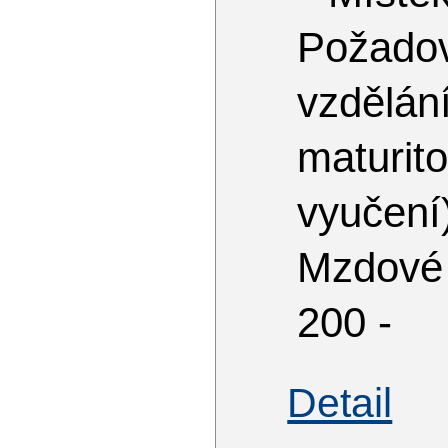
Požado
vzdělá
matur
vyučení
Mzdové
200 -
Detail