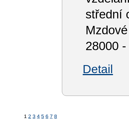
střední
Mzdové
28000 -
Detail
1
2
3
4
5
6
7
8