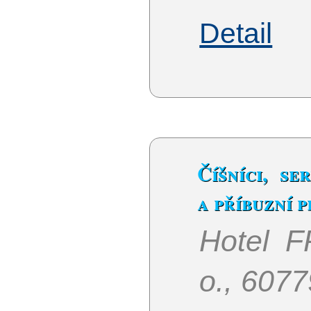
Detail
Číšníci, se
a příbuzní 
Hotel F
o., 607