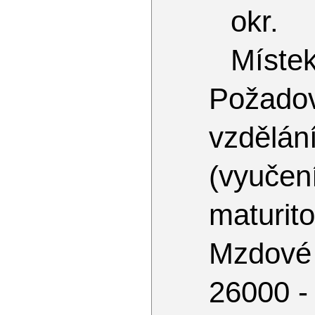
okr.
Míste
Požado
vzděl
(vyu
maturito
Mzdové
26000 -