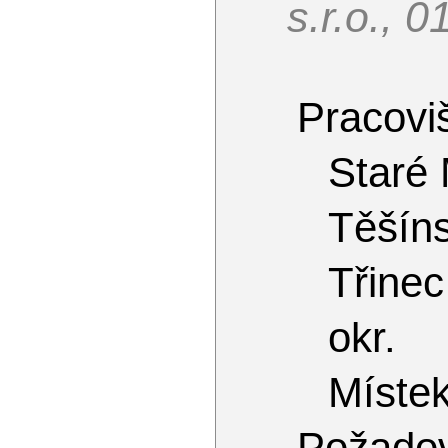
s.r.o., 
Pracoviš
Staré
Těšín
Třinec
okr.
Míste
Požado