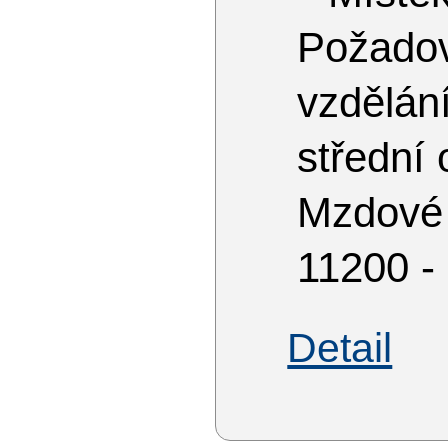
Požado
vzdělá
střední
Mzdové
11200 -
Detail