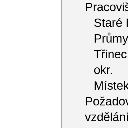
Pracoviš
Staré
Průmy
Třinec
okr.
Míste
Požado
vzdělán