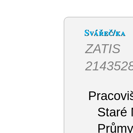
Svářeč/ka
ZATIS 
214352
Pracoviš
Staré
Průmy