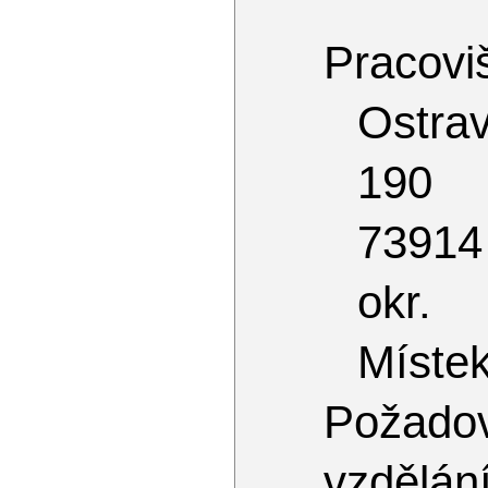
Pracoviš
Ostrav
190
73914
okr.
Míste
Požado
vzdělá