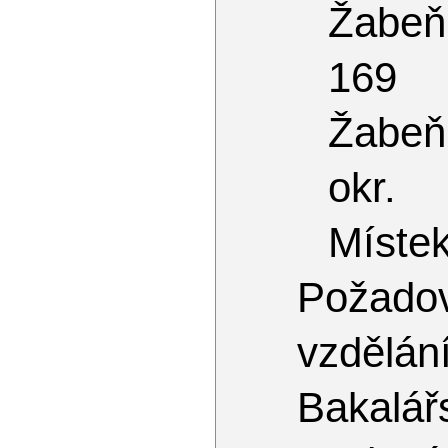
Žabeň
169
Žabeň
okr.
Míste
Požado
vzdě
Bakalář